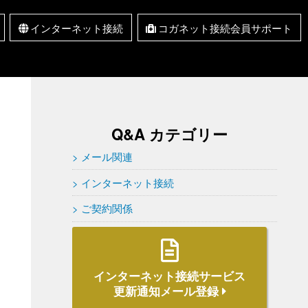
インターネット接続
コガネット接続会員サポート
インターネット接続
取扱サービス一覧
新規お申込み
セキュリティ情報 RSS
メール設定マニュアル
インターネット接続に
ユーザー名・パスワー
メールアドレス追加・
Q&A
ドについて
変更・転送
ついて
Q&A カテゴリー
メール関連
インターネット接続
ご契約関係
インターネット接続サービス
更新通知メール登録