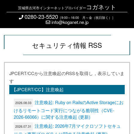
コガネット
茨城県古河市インターネットプロバイダー
0280-23-5520
［9:00～16:00 月～金（祝日除く）］
info@koganet.ne.jp
セキュリティ情報 RSS
JPCERT/CCから注意喚起のRSSを取得し，表示していま
す
【JPCERT/CC】注意喚起
注意喚起: Ruby on RailsのActive Storageにお
2026.08.03
けるリモートコード実行につながる脆弱性（CVE-
2026-66066）に関する注意喚起 (更新)
注意喚起: 2026年7月マイクロソフトセキュ
2026.07.31
リティ更新プログラムに関する注意喚起 (更新)