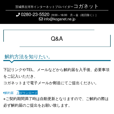
コガネット
茨城県古河市インターネットプロバイダー
0280-23-5520
［9:00～16:00 月～金（祝日除く）］
info@koganet.ne.jp
Q&A
解約方法を知りたい。
下記リンクやTEL、メールなどから解約届を入手後、必要事項
をご記入いただき、
コガネットまで電子メールか郵送にてご提出ください。
解約届
ダウンロード
※ご契約期間満了時は自動更新となりますので、ご解約の際は
必ず解約届のご提出をお願い致します。